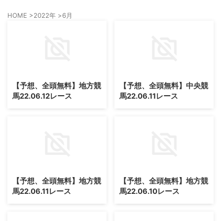
HOME
>
2022年
>
6月
【予想、全頭無料】地方競
【予想、全頭無料】中央競
馬22.06.12レース
馬22.06.11レース
【予想、全頭無料】地方競
【予想、全頭無料】地方競
馬22.06.11レース
馬22.06.10レース