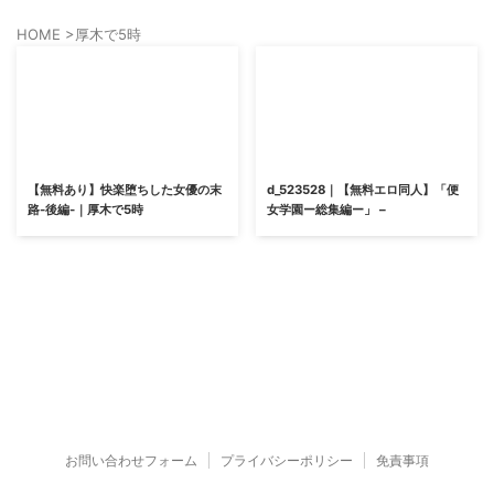
HOME
>
厚木で5時
【無料あり】快楽堕ちした女優の末
d_523528｜【無料エロ同人】「便
路-後編-｜厚木で5時
女学園ー総集編ー」 –
お問い合わせフォーム
プライバシーポリシー
免責事項