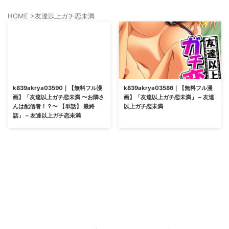
HOME
>
友達以上ガチ恋未満
k839akrya03590｜【無料フル漫
k839akrya03586｜【無料フル漫
画】「友達以上ガチ恋未満 〜お隣さ
画】「友達以上ガチ恋未満」 – 友達
んは配信者！？〜 【単話】 最終
以上ガチ恋未満
話」 – 友達以上ガチ恋未満