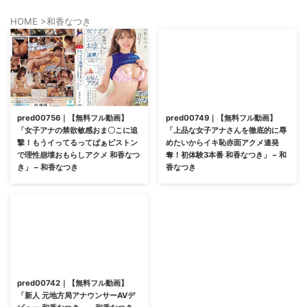
HOME
>
和香なつき
pred00756｜【無料フル動画】
pred00749｜【無料フル動画】
「女子アナの禁欲敏感おま〇こに追
「上品な女子アナさんを徹底的に辱
撃！もうイってるってばぁピストン
めたいからイキ恥赤面アクメ連発
で理性崩壊おもらしアクメ 和香なつ
奪！初体験3本番 和香なつき」 – 和
き」 – 和香なつき
香なつき
pred00742｜【無料フル動画】
「新人 元地方局アナウンサーAVデ