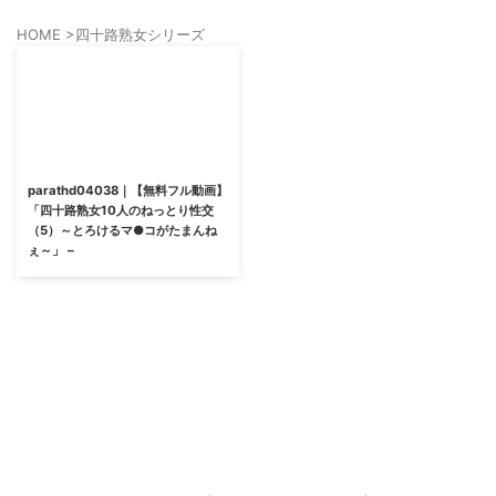
HOME
>
四十路熟女シリーズ
parathd04038｜【無料フル動画】
「四十路熟女10人のねっとり性交
（5）～とろけるマ●コがたまんね
ぇ～」 –