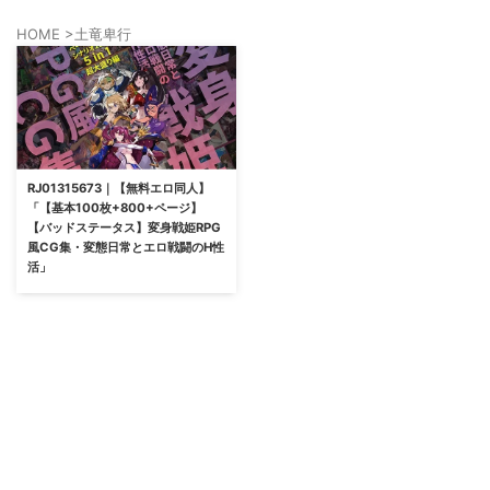
HOME
>
土竜卑行
RJ01315673｜【無料エロ同人】
「【基本100枚+800+ページ】
【バッドステータス】変身戦姫RPG
風CG集・変態日常とエロ戦闘のH性
活」