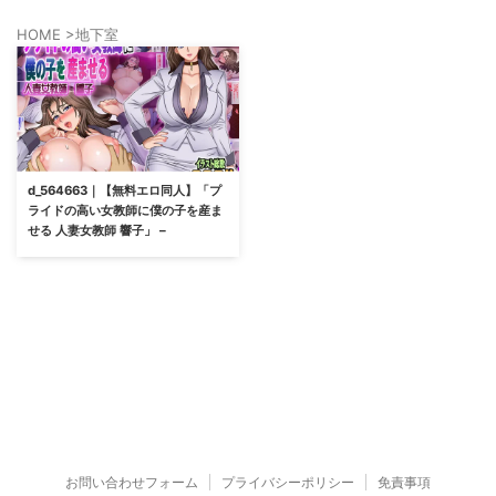
HOME
>
地下室
d_564663｜【無料エロ同人】「プ
ライドの高い女教師に僕の子を産ま
せる 人妻女教師 響子」 –
お問い合わせフォーム
プライバシーポリシー
免責事項