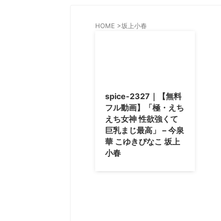
HOME
>
坂上小春
spice-2327｜【無料
フル動画】「極・えち
えち女神 性欲強くて
巨乳まじ最高」 – 今泉
華 こゆきぴなこ 坂上
小春