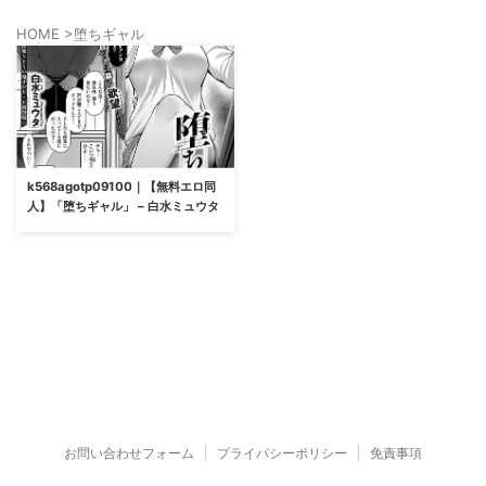
HOME
>
堕ちギャル
k568agotp09100｜【無料エロ同
人】「堕ちギャル」 – 白水ミュウタ
お問い合わせフォーム
プライバシーポリシー
免責事項