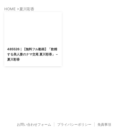
HOME
>
夏川彩香
485526｜【無料フル動画】「飲精
する美人妻のナマ交尾 夏川彩香」 –
夏川彩香
お問い合わせフォーム
プライバシーポリシー
免責事項