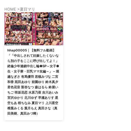
HOME
>
夏目マリ
hhap00005｜【無料フル動画】
「「中出しされて妊娠したくないな
ら別の子をここに呼び出してよ！」
絶倫少年連鎖中出し輪●SP～女子●
生・女子寮・巨乳ママ友編～」 – 堀
越なぎさ 有馬優羽 若槻みづな 二宮
和香 苑田あゆり 前園ゆり 鈴木真夕
君色花音 梨杏なつ 森はるら 鈴屋い
ちご 咲坂花恋 水原乃亜 吉川あいみ
宮沢ゆかり 北川ゆず 早瀬ありす 星
空もあ 桜ちなみ 夏目マリ 上川星空
椎葉みくる 葉月もえ 真田さな（真
田美樹、真田みづ稀）