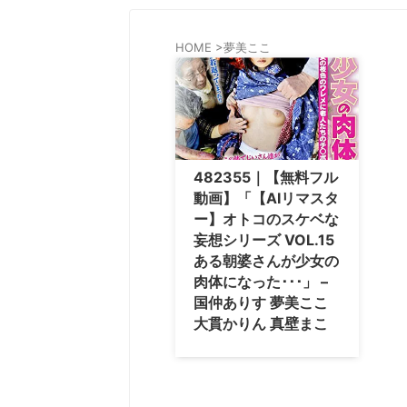
HOME
>
夢美ここ
482355｜【無料フル
動画】「【AIリマスタ
ー】オトコのスケベな
妄想シリーズ VOL.15
ある朝婆さんが少女の
肉体になった･･･」 –
国仲ありす 夢美ここ
大貫かりん 真壁まこ