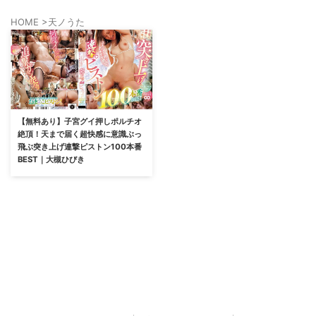
HOME
>
天ノうた
【無料あり】子宮グイ押しポルチオ
絶頂！天まで届く超快感に意識ぶっ
飛ぶ突き上げ連撃ピストン100本番
BEST｜大槻ひびき