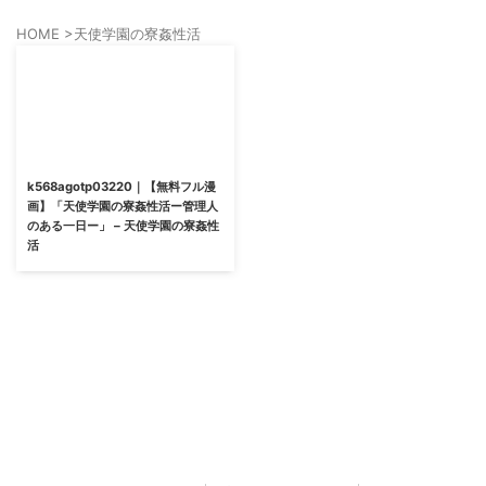
HOME
>
天使学園の寮姦性活
k568agotp03220｜【無料フル漫
画】「天使学園の寮姦性活ー管理人
のある一日ー」 – 天使学園の寮姦性
活