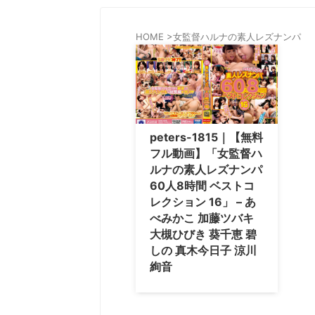
HOME
>
女監督ハルナの素人レズナンパ
peters-1815｜【無料
フル動画】「女監督ハ
ルナの素人レズナンパ
60人8時間 ベストコ
レクション 16」 – あ
べみかこ 加藤ツバキ
大槻ひびき 葵千恵 碧
しの 真木今日子 涼川
絢音