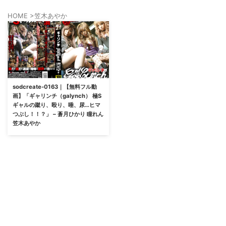
HOME
>
笠木あやか
sodcreate-0163｜【無料フル動
画】「ギャリンチ（galynch） 極S
ギャルの蹴り、殴り、唾、尿…ヒマ
つぶし！！？」 – 蒼月ひかり 瞳れん
笠木あやか