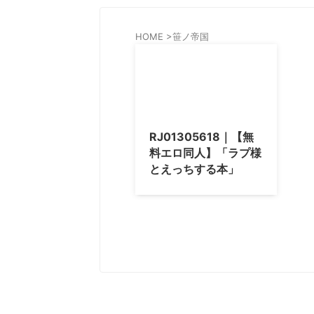
HOME
>
笹ノ帝国
RJ01305618｜【無
料エロ同人】「ラプ様
とえっちする本」