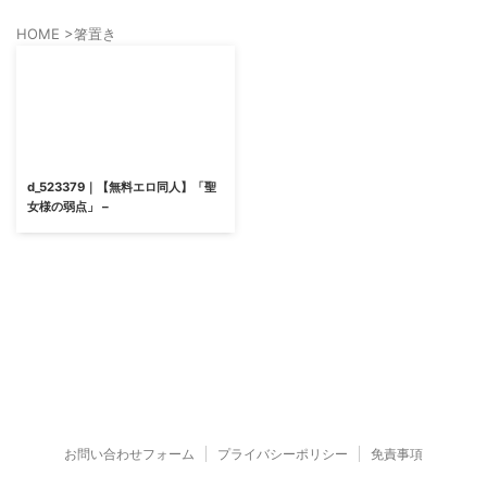
HOME
>
箸置き
d_523379｜【無料エロ同人】「聖
女様の弱点」 –
お問い合わせフォーム
プライバシーポリシー
免責事項