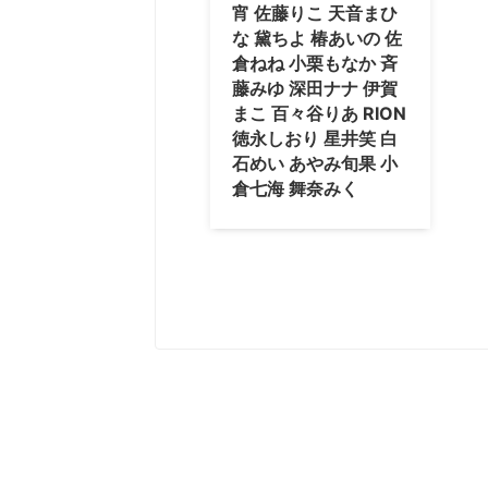
宵 佐藤りこ 天音まひ
な 黛ちよ 椿あいの 佐
倉ねね 小栗もなか 斉
藤みゆ 深田ナナ 伊賀
まこ 百々谷りあ RION
徳永しおり 星井笑 白
石めい あやみ旬果 小
倉七海 舞奈みく