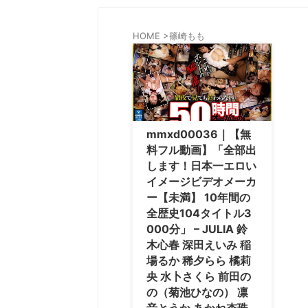
HOME
>
篠崎もも
mmxd00036｜【無
料フル動画】「全部出
します！日本一エロい
イメージビデオメーカ
ー【未満】 10年間の
全歴史104タイトル3
000分」 – JULIA 鈴
木心春 深田えいみ 稲
場るか 稀夕らら 橘莉
央 水卜さくら 前田の
の（菊池ひなの） 凛