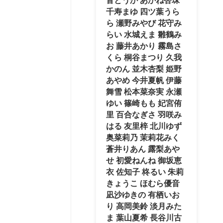
音とうか あかね杏珠
千寿まゆ 四ツ葉うら
ら 瀬野みやび 花守み
らい 水城えま 雛鶴み
お 藤井あかり 霧島さ
くら 桐谷まつり 久我
かのん 並木杏梨 姫野
あやめ 今井夏帆 伊藤
舞雪 松本菜奈実 永瀬
ゆい 篠崎もも 妃宮侑
里 百合なぎさ 羽咲み
はる 友里梓 北川ゆず
奥菜莉乃 茉莉花みく
蒼井りあん 露梨あや
せ 初愛ねんね 御坂恵
衣 佐知子 柊るい 朱莉
きょうこ ほむら優音
凪沙ゆきの 有栖いお
り 高岡美鈴 淡月みた
ま 葉山夏希 長谷川古