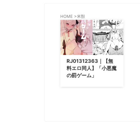
HOME
>
米獣
RJ01312363｜【無
料エロ同人】「小悪魔
の罰ゲーム」