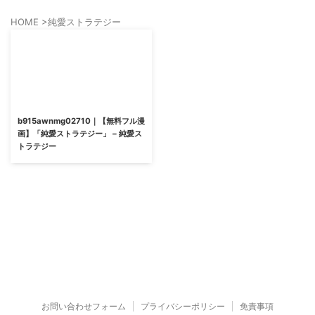
HOME
>
純愛ストラテジー
b915awnmg02710｜【無料フル漫
画】「純愛ストラテジー」 – 純愛ス
トラテジー
お問い合わせフォーム
プライバシーポリシー
免責事項