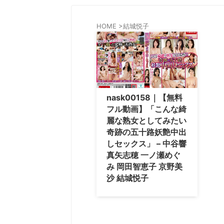
HOME
>
結城悦子
nask00158｜【無料
フル動画】「こんな綺
麗な熟女としてみたい
奇跡の五十路妖艶中出
しセックス」 – 中谷響
真矢志穂 一ノ瀬めぐ
み 岡田智恵子 京野美
沙 結城悦子