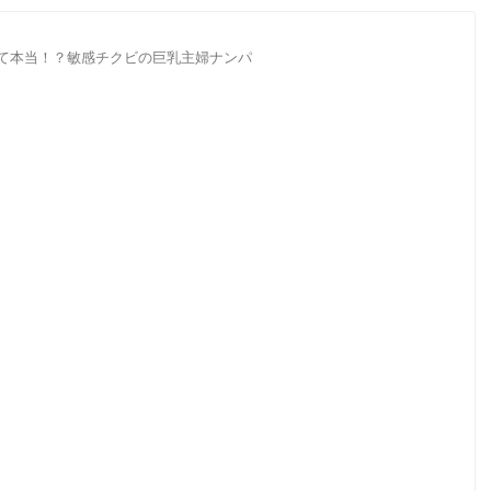
って本当！？敏感チクビの巨乳主婦ナンパ