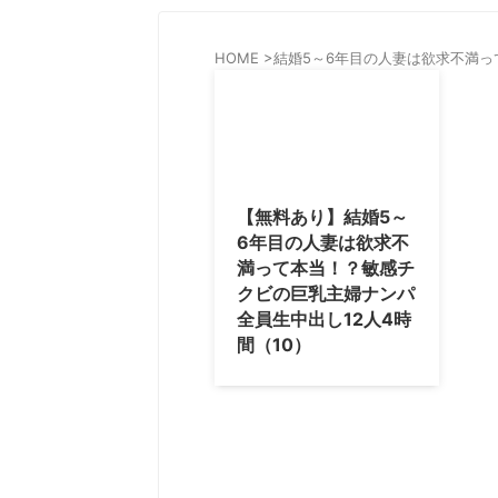
HOME
>
結婚5～6年目の人妻は欲求不満
【無料あり】結婚5～
6年目の人妻は欲求不
満って本当！？敏感チ
クビの巨乳主婦ナンパ
全員生中出し12人4時
間（10）