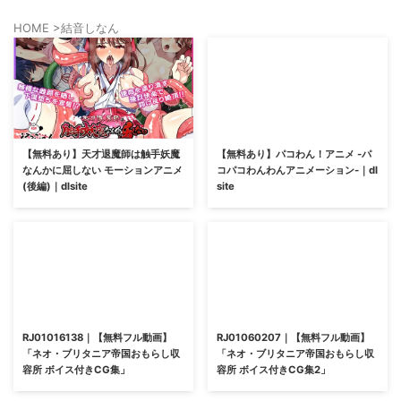
HOME
>
結音しなん
【無料あり】天才退魔師は触手妖魔
【無料あり】パコわん！アニメ -パ
なんかに屈しない モーションアニメ
コパコわんわんアニメーション-｜dl
(後編)｜dlsite
site
RJ01016138｜【無料フル動画】
RJ01060207｜【無料フル動画】
「ネオ・ブリタニア帝国おもらし収
「ネオ・ブリタニア帝国おもらし収
容所 ボイス付きCG集」
容所 ボイス付きCG集2」