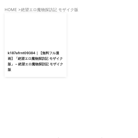
HOME
>
絶望エロ魔物探訪記 モザイク版
k187afrnt09384｜【無料フル漫
画】「絶望エロ魔物探訪記 モザイク
版」 – 絶望エロ魔物探訪記 モザイク
版