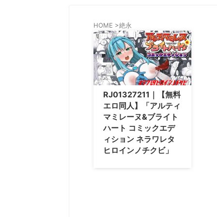
HOME
>
絶永
RJ01327211｜【無料
エロ同人】「アルティ
マミレーヌ&ブライト
ハート コミックエデ
ィション ネラワレタ
ヒロインノチクビ」