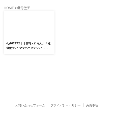
HOME
>
継母堕天
d_467272｜【無料エロ同人】「継
母堕天2〜ママハハダテン2〜」 –
お問い合わせフォーム
プライバシーポリシー
免責事項