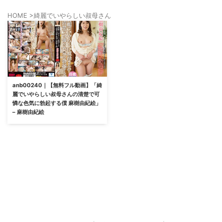
HOME
>
綺麗でいやらしい叔母さん
anb00240｜【無料フル動画】「綺
麗でいやらしい叔母さんの清楚で可
憐な色気に勃起する僕 麻樹由紀絵」
– 麻樹由紀絵