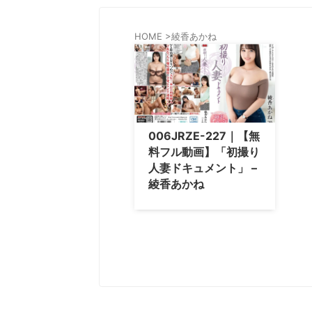
HOME
>
綾香あかね
006JRZE-227｜【無
料フル動画】「初撮り
人妻ドキュメント」 –
綾香あかね