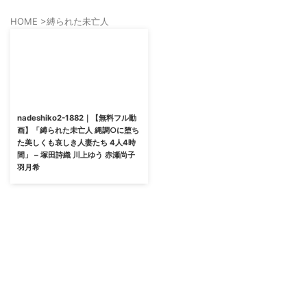
HOME
>
縛られた未亡人
nadeshiko2-1882｜【無料フル動
画】「縛られた未亡人 縄調○に堕ち
た美しくも哀しき人妻たち 4人4時
間」 – 塚田詩織 川上ゆう 赤瀬尚子
羽月希