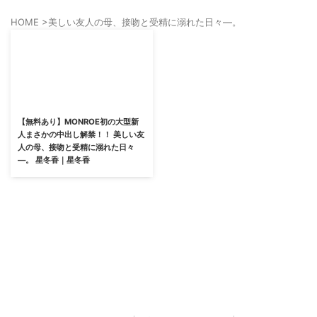
HOME
>
美しい友人の母、接吻と受精に溺れた日々―。
【無料あり】MONROE初の大型新
人まさかの中出し解禁！！ 美しい友
人の母、接吻と受精に溺れた日々
―。 星冬香｜星冬香