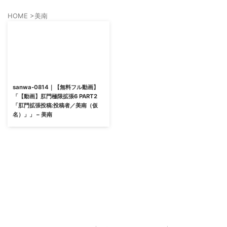
HOME
>
美南
sanwa-0814｜【無料フル動画】
「【動画】肛門極限拡張6 PART2
「肛門拡張投稿:投稿者／美南（仮
名）」」 – 美南