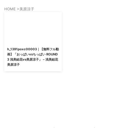
HOME
>
美原涼子
h_1391poxc00003｜【無料フル動
画】「おっぱいvsちっぱい ROUND
3 浅美結花vs美原涼子」 – 浅美結花
美原涼子