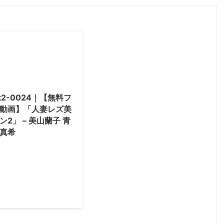
k2-0024｜【無料フ
動画】「人妻レズ美
ン2」 – 美山蘭子 青
真希