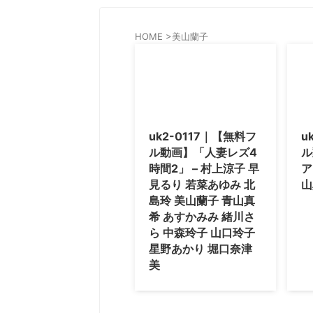
HOME
>
美山蘭子
uk2-0117｜【無料フ
u
ル動画】「人妻レズ4
ル
時間2」 – 村上涼子 早
ア
見るり 若菜あゆみ 北
山
島玲 美山蘭子 青山真
希 あすかみみ 緒川さ
ら 中森玲子 山口玲子
星野あかり 堀口奈津
美