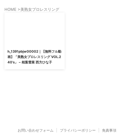
HOME
>
美熟女プロレスリング
h_1391pbjw00002｜【無料フル動
画】「美熟女プロレスリング VOL.2
40’s」 – 相葉雪菜 西方ひな子
お問い合わせフォーム
プライバシーポリシー
免責事項