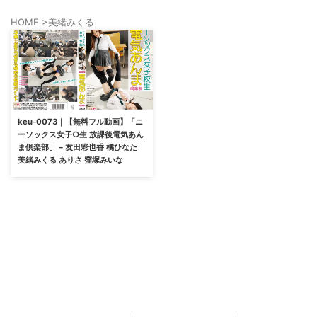
HOME
>
美緒みくる
keu-0073｜【無料フル動画】「ニ
ーソックス女子○生 放課後電気あん
ま倶楽部」 – 友田彩也香 橘ひなた
美緒みくる ありさ 窪塚みいな