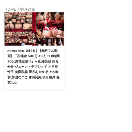
HOME
>
羽月結菜
mrmichiru-0446｜【無料フル動
画】「尻地獄 500分 10人+1 8時間
20分尻地獄巡り」 – 山瀬美紀 葵百
合香 ジューン・ラブジョイ 小早川
怜子 美園和花 望月あやか 佐々木咲
和 加山なつこ 塚田詩織 羽月結菜 春
菜はな