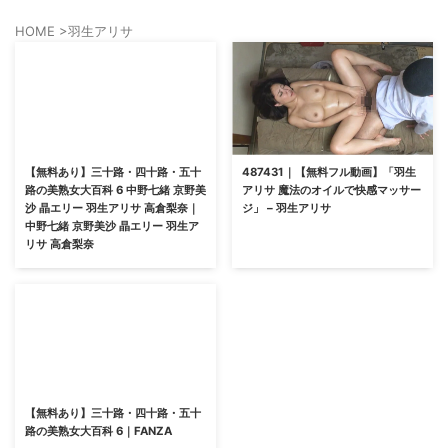
HOME
>
羽生アリサ
【無料あり】三十路・四十路・五十
487431｜【無料フル動画】「羽生
路の美熟女大百科 6 中野七緒 京野美
アリサ 魔法のオイルで快感マッサー
沙 晶エリー 羽生アリサ 高倉梨奈｜
ジ」 – 羽生アリサ
中野七緒 京野美沙 晶エリー 羽生ア
リサ 高倉梨奈
【無料あり】三十路・四十路・五十
路の美熟女大百科 6｜FANZA