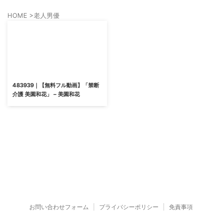
HOME
>
老人男優
483939｜【無料フル動画】「禁断
介護 美園和花」 – 美園和花
お問い合わせフォーム
プライバシーポリシー
免責事項