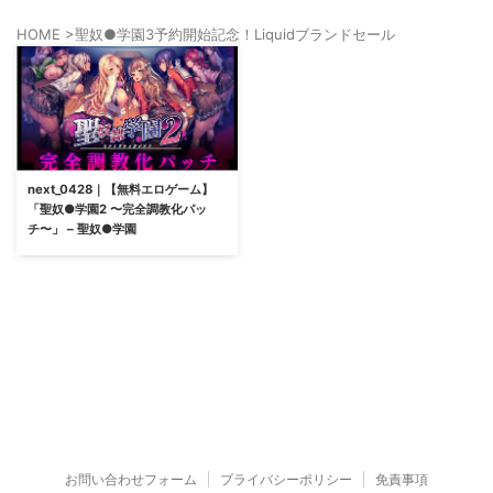
HOME
>
聖奴●学園3予約開始記念！Liquidブランドセール
next_0428｜【無料エロゲーム】
「聖奴●学園2 〜完全調教化パッ
チ〜」 – 聖奴●学園
お問い合わせフォーム
プライバシーポリシー
免責事項