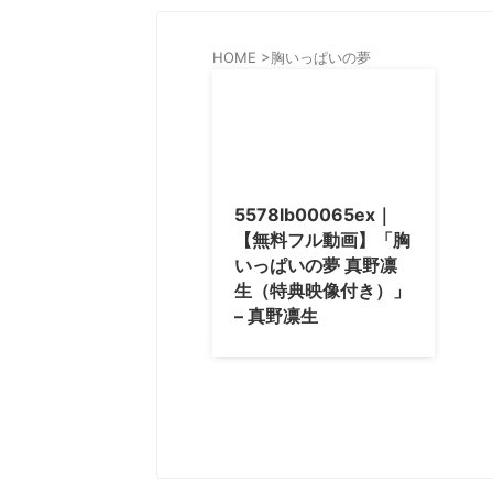
HOME
>
胸いっぱいの夢
5578lb00065ex｜
【無料フル動画】「胸
いっぱいの夢 真野凛
生（特典映像付き）」
– 真野凛生