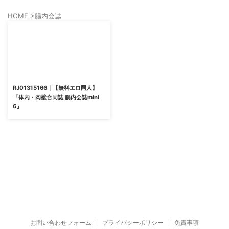
HOME
>
腸内会誌
RJ01315166｜【無料エロ同人】
「体内・肉壁合同誌 腸内会誌mini
6」
お問い合わせフォーム
プライバシーポリシー
免責事項