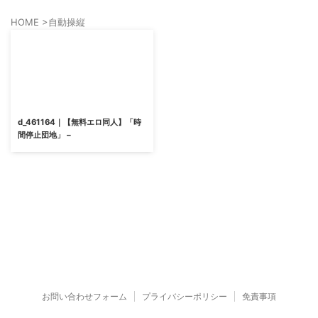
HOME
>
自動操縦
d_461164｜【無料エロ同人】「時
間停止団地」 –
お問い合わせフォーム
プライバシーポリシー
免責事項