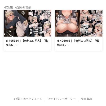
HOME
>
自家発電処
d_495334｜【無料エロ同人】「懺
d_426068｜【無料エロ同人】「懺
悔穴5」 –
悔穴4」 –
お問い合わせフォーム
プライバシーポリシー
免責事項