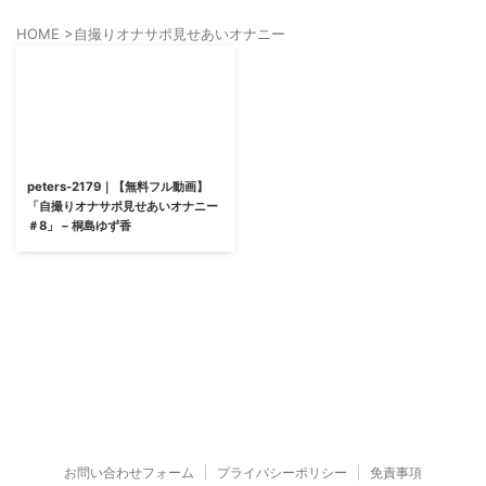
HOME
>
自撮りオナサポ見せあいオナニー
peters-2179｜【無料フル動画】
「自撮りオナサポ見せあいオナニー
＃8」 – 桐島ゆず香
お問い合わせフォーム
プライバシーポリシー
免責事項