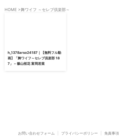
HOME
>
舞ワイフ ～セレブ倶楽部～
h_1378arso24187｜【無料フル動
画】「舞ワイフ～セレブ倶楽部 18
7」 – 篠山桜花 富岡若菜
お問い合わせフォーム
プライバシーポリシー
免責事項