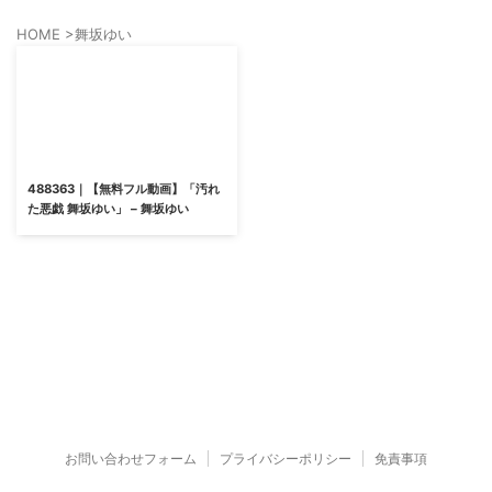
HOME
>
舞坂ゆい
488363｜【無料フル動画】「汚れ
た悪戯 舞坂ゆい」 – 舞坂ゆい
お問い合わせフォーム
プライバシーポリシー
免責事項