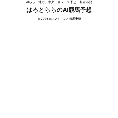
AIらら｜地方、中央、全レース予想｜登録不要
はろとららのAI競馬予想
© 2026 はろとららのAI競馬予想