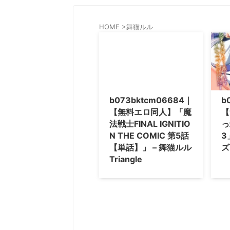
HOME
>
舞猫ルル
b073bktcm06684｜
b
【無料エロ同人】「魔
【
法戦士FINAL IGNITIO
っ
N THE COMIC 第5話
3
【単話】」 – 舞猫ルル
ズ
Triangle