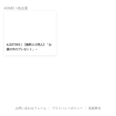
HOME
>
色点屋
d_527353｜【無料エロ同人】「お
腹の中のプレゼント」 –
お問い合わせフォーム
プライバシーポリシー
免責事項