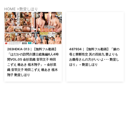
HOME
>
艶堂しほり
263HDKA-313｜【無料フル動画】
487934｜【無料フル動画】「嫁の
「はだかの訪問介護士総集編6人4時
母と禁断性交 其の四拾九 妻よりも
間VOL.05 金杉里織 音羽文子 時田
お義母さんの方がいいよ･･･ 艶堂し
こずえ 椿あき 植木翔子」 – 金杉里
ほり」 – 艶堂しほり
織 音羽文子 時田こずえ 椿あき 植木
翔子 艶堂しほり